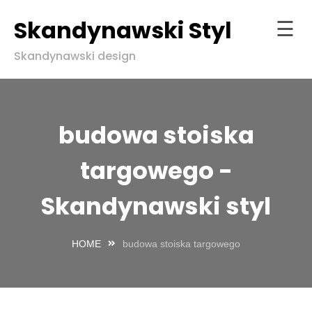
Skandynawski Styl
☰
Skip
Skandynawski design
to
Strona
content
główna
ndynawski
budowa stoiska
l w zgodzie
aturą
targowego -
Skandynawski styl
HOME
budowa stoiska targowego