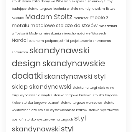
stoisk
domy Italia
domy we Włoszech
ekspres ciśnieniowy
firmy
budujące stoiska targowe
kuchnia w stylu skandynawskim
listwy
Madam Stoltz
meble z
okienne
malakser
metalu
metalowe stelaże do stołów
mieszkania
w Toskanii
Modena mieszkania
nieruchomości we Włoszech
Nordal
octanorm
podparapetniki
projektowanie showroomu
skandynawski
showroom
design
skandynawskie
dodatki
skandynawski styl
sklep skandynawski
stoiska na targi
stoiska na
targi wyposażenia wnętrz
stoiska targowe budowa
stoiska targowe
kielce
stoiska targowe poznań
stoiska targowe warszawa
stoiska
wystawiennicze
stoiska wystawiennicze kraków
stoiska wystawowe
styl
poznań
stoisko wystawowe na targach
styl
skandynawski