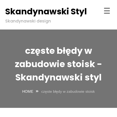
Skandynawski Styl
☰
Skip
Skandynawski design
to
Strona
content
główna
ndynawski
częste błędy w
l w zgodzie
aturą
zabudowie stoisk -
Skandynawski styl
HOME
częste błędy w zabudowie stoisk