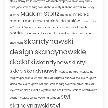
stoisk
domy Italia
domy we Włoszech
ekspres ciśnieniowy
firmy
budujące stoiska targowe
kuchnia w stylu skandynawskim
listwy
Madam Stoltz
meble z
okienne
malakser
metalu
metalowe stelaże do stołów
mieszkania
w Toskanii
Modena mieszkania
nieruchomości we Włoszech
Nordal
octanorm
podparapetniki
projektowanie showroomu
skandynawski
showroom
design
skandynawskie
dodatki
skandynawski styl
sklep skandynawski
stoiska na targi
stoiska na
targi wyposażenia wnętrz
stoiska targowe budowa
stoiska targowe
kielce
stoiska targowe poznań
stoiska targowe warszawa
stoiska
wystawiennicze
stoiska wystawiennicze kraków
stoiska wystawowe
styl
poznań
stoisko wystawowe na targach
styl
skandynawski