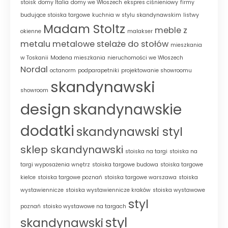
stoisk
domy Italia
domy we Włoszech
ekspres ciśnieniowy
firmy
budujące stoiska targowe
kuchnia w stylu skandynawskim
listwy
Madam Stoltz
meble z
okienne
malakser
metalu
metalowe stelaże do stołów
mieszkania
w Toskanii
Modena mieszkania
nieruchomości we Włoszech
Nordal
octanorm
podparapetniki
projektowanie showroomu
skandynawski
showroom
design
skandynawskie
dodatki
skandynawski styl
sklep skandynawski
stoiska na targi
stoiska na
targi wyposażenia wnętrz
stoiska targowe budowa
stoiska targowe
kielce
stoiska targowe poznań
stoiska targowe warszawa
stoiska
wystawiennicze
stoiska wystawiennicze kraków
stoiska wystawowe
styl
poznań
stoisko wystawowe na targach
styl
skandynawski