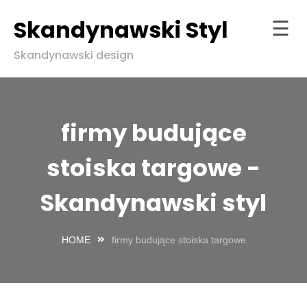
Skandynawski Styl
☰
Skip
Skandynawski design
to
Strona
content
główna
ndynawski
firmy budujące
l w zgodzie
aturą
stoiska targowe -
Skandynawski styl
HOME
firmy budujące stoiska targowe