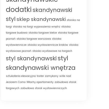
dodatki
skandynawski
styl
sklep skandynawski
stoiska na
targi
stoiska na targi wyposażenia wnętrz
stoiska
targowe budowa
stoiska targowe kielce
stoiska targowe
poznań
stoiska targowe warszawa
stoiska
wystawiennicze
stoiska wystawiennicze kraków
stoiska
wystawowe poznań
stoisko wystawowe na targach
styl
styl skandynawski
skandynawski wnętrza
sztukateria elewacyjna
toster zamykany
wille nad
Jeziorem Como
Włochy apartamenty
zabudowa stoisk
targowych
zabudowa stoisk wystawienniczych