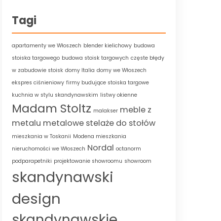
Tagi
apartamenty we Włoszech
blender kielichowy
budowa
stoiska targowego
budowa stoisk targowych
częste błędy
w zabudowie stoisk
domy Italia
domy we Włoszech
ekspres ciśnieniowy
firmy budujące stoiska targowe
kuchnia w stylu skandynawskim
listwy okienne
Madam Stoltz
meble z
malakser
metalu
metalowe stelaże do stołów
mieszkania w Toskanii
Modena mieszkania
Nordal
nieruchomości we Włoszech
octanorm
podparapetniki
projektowanie showroomu
showroom
skandynawski
design
skandynawskie