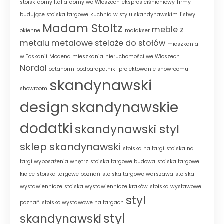
stoisk
domy Italia
domy we Włoszech
ekspres ciśnieniowy
firmy
budujące stoiska targowe
kuchnia w stylu skandynawskim
listwy
Madam Stoltz
meble z
okienne
malakser
metalu
metalowe stelaże do stołów
mieszkania
w Toskanii
Modena mieszkania
nieruchomości we Włoszech
Nordal
octanorm
podparapetniki
projektowanie showroomu
skandynawski
showroom
design
skandynawskie
dodatki
skandynawski styl
sklep skandynawski
stoiska na targi
stoiska na
targi wyposażenia wnętrz
stoiska targowe budowa
stoiska targowe
kielce
stoiska targowe poznań
stoiska targowe warszawa
stoiska
wystawiennicze
stoiska wystawiennicze kraków
stoiska wystawowe
styl
poznań
stoisko wystawowe na targach
styl
skandynawski