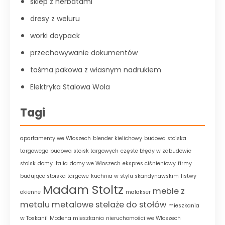
sklep z herbatami
dresy z weluru
worki doypack
przechowywanie dokumentów
taśma pakowa z własnym nadrukiem
Elektryka Stalowa Wola
Tagi
apartamenty we Włoszech
blender kielichowy
budowa stoiska
targowego
budowa stoisk targowych
częste błędy w zabudowie
stoisk
domy Italia
domy we Włoszech
ekspres ciśnieniowy
firmy
budujące stoiska targowe
kuchnia w stylu skandynawskim
listwy
Madam Stoltz
meble z
okienne
malakser
metalu
metalowe stelaże do stołów
mieszkania
w Toskanii
Modena mieszkania
nieruchomości we Włoszech