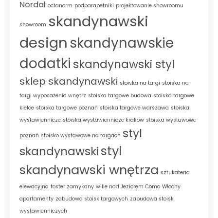
Nordal
octanorm
podparapetniki
projektowanie showroomu
skandynawski
showroom
design
skandynawskie
dodatki
skandynawski styl
sklep skandynawski
stoiska na targi
stoiska na
targi wyposażenia wnętrz
stoiska targowe budowa
stoiska targowe
kielce
stoiska targowe poznań
stoiska targowe warszawa
stoiska
wystawiennicze
stoiska wystawiennicze kraków
stoiska wystawowe
styl
poznań
stoisko wystawowe na targach
styl
skandynawski
skandynawski wnętrza
sztukateria
elewacyjna
toster zamykany
wille nad Jeziorem Como
Włochy
apartamenty
zabudowa stoisk targowych
zabudowa stoisk
wystawienniczych