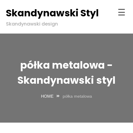
Skandynawski Styl
☰
Skip
Skandynawski design
to
Strona
content
główna
ndynawski
l w zgodzie
półka metalowa -
aturą
Skandynawski styl
HOME
półka metalowa