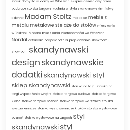
stoisk
domy Italia
domy we Włoszech
ekspres ciśnieniowy
firmy
budujące stoiska targowe
kuchnia w stylu skandynawskim
listwy
Madam Stoltz
meble z
okienne
malakser
metalu
metalowe stelaże do stołów
mieszkania
w Toskanii
Modena mieszkania
nieruchomości we Włoszech
Nordal
octanorm
podparapetniki
projektowanie showroomu
skandynawski
showroom
design
skandynawskie
dodatki
skandynawski styl
sklep skandynawski
stoiska na targi
stoiska na
targi wyposażenia wnętrz
stoiska targowe budowa
stoiska targowe
kielce
stoiska targowe poznań
stoiska targowe warszawa
stoiska
wystawiennicze
stoiska wystawiennicze kraków
stoiska wystawowe
styl
poznań
stoisko wystawowe na targach
styl
skandynawski