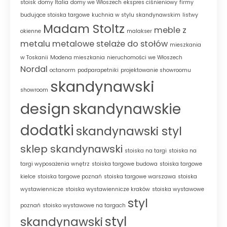
stoisk
domy Italia
domy we Włoszech
ekspres ciśnieniowy
firmy
budujące stoiska targowe
kuchnia w stylu skandynawskim
listwy
Madam Stoltz
meble z
okienne
malakser
metalu
metalowe stelaże do stołów
mieszkania
w Toskanii
Modena mieszkania
nieruchomości we Włoszech
Nordal
octanorm
podparapetniki
projektowanie showroomu
skandynawski
showroom
design
skandynawskie
dodatki
skandynawski styl
sklep skandynawski
stoiska na targi
stoiska na
targi wyposażenia wnętrz
stoiska targowe budowa
stoiska targowe
kielce
stoiska targowe poznań
stoiska targowe warszawa
stoiska
wystawiennicze
stoiska wystawiennicze kraków
stoiska wystawowe
styl
poznań
stoisko wystawowe na targach
styl
skandynawski