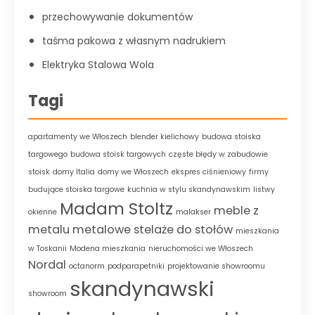
przechowywanie dokumentów
taśma pakowa z własnym nadrukiem
Elektryka Stalowa Wola
Tagi
apartamenty we Włoszech
blender kielichowy
budowa stoiska
targowego
budowa stoisk targowych
częste błędy w zabudowie
stoisk
domy Italia
domy we Włoszech
ekspres ciśnieniowy
firmy
budujące stoiska targowe
kuchnia w stylu skandynawskim
listwy
Madam Stoltz
meble z
okienne
malakser
metalu
metalowe stelaże do stołów
mieszkania
w Toskanii
Modena mieszkania
nieruchomości we Włoszech
Nordal
octanorm
podparapetniki
projektowanie showroomu
skandynawski
showroom