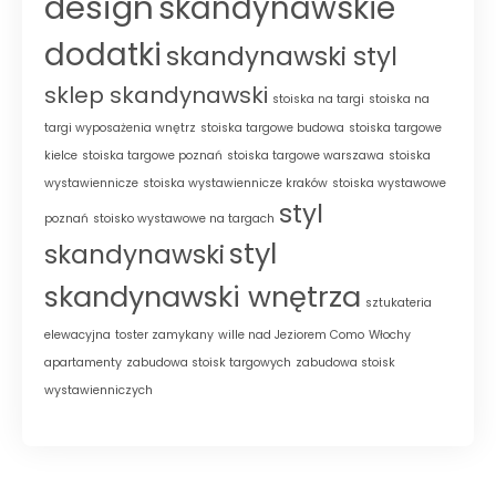
design
skandynawskie
dodatki
skandynawski styl
sklep skandynawski
stoiska na targi
stoiska na
targi wyposażenia wnętrz
stoiska targowe budowa
stoiska targowe
kielce
stoiska targowe poznań
stoiska targowe warszawa
stoiska
wystawiennicze
stoiska wystawiennicze kraków
stoiska wystawowe
styl
poznań
stoisko wystawowe na targach
styl
skandynawski
skandynawski wnętrza
sztukateria
elewacyjna
toster zamykany
wille nad Jeziorem Como
Włochy
apartamenty
zabudowa stoisk targowych
zabudowa stoisk
wystawienniczych