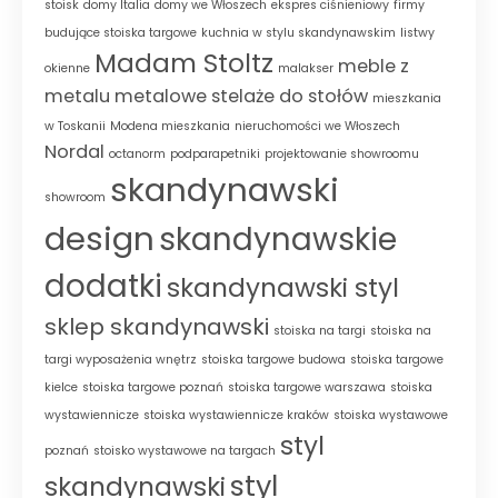
stoisk
domy Italia
domy we Włoszech
ekspres ciśnieniowy
firmy
budujące stoiska targowe
kuchnia w stylu skandynawskim
listwy
Madam Stoltz
meble z
okienne
malakser
metalu
metalowe stelaże do stołów
mieszkania
w Toskanii
Modena mieszkania
nieruchomości we Włoszech
Nordal
octanorm
podparapetniki
projektowanie showroomu
skandynawski
showroom
design
skandynawskie
dodatki
skandynawski styl
sklep skandynawski
stoiska na targi
stoiska na
targi wyposażenia wnętrz
stoiska targowe budowa
stoiska targowe
kielce
stoiska targowe poznań
stoiska targowe warszawa
stoiska
wystawiennicze
stoiska wystawiennicze kraków
stoiska wystawowe
styl
poznań
stoisko wystawowe na targach
styl
skandynawski