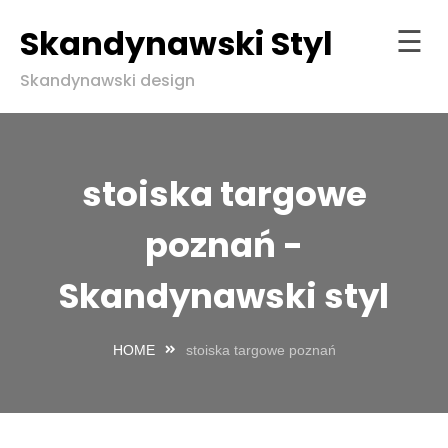
Skandynawski Styl
☰
Skip
Skandynawski design
to
Strona
content
główna
ndynawski
stoiska targowe
l w zgodzie
aturą
poznań -
Skandynawski styl
HOME
stoiska targowe poznań