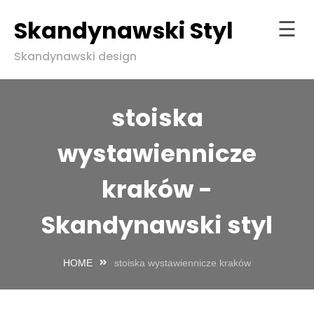
Skandynawski Styl
☰
Skip
Skandynawski design
to
Strona
content
główna
stoiska
ndynawski
l w zgodzie
wystawiennicze
aturą
kraków -
Skandynawski styl
HOME
stoiska wystawiennicze kraków