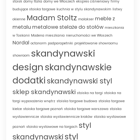
stoisk
domy Italia
domy we Włoszech
ekspres ciśnieniowy
firmy
budujące stoiska targowe
kuchnia w stylu skandynawskim
listwy
Madam Stoltz
meble z
okienne
malakser
metalu
metalowe stelaże do stołów
mieszkania
w Toskanii
Modena mieszkania
nieruchomości we Włoszech
Nordal
octanorm
podparapetniki
projektowanie showroomu
skandynawski
showroom
design
skandynawskie
dodatki
skandynawski styl
sklep skandynawski
stoiska na targi
stoiska na
targi wyposażenia wnętrz
stoiska targowe budowa
stoiska targowe
kielce
stoiska targowe poznań
stoiska targowe warszawa
stoiska
wystawiennicze
stoiska wystawiennicze kraków
stoiska wystawowe
styl
poznań
stoisko wystawowe na targach
styl
skandynawski