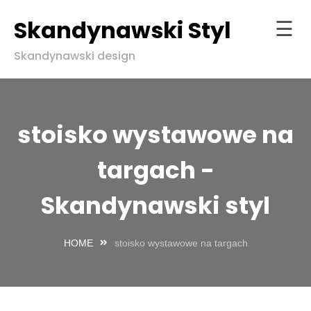
Skandynawski Styl
☰
Skip
Skandynawski design
to
Strona
content
główna
ndynawski
stoisko wystawowe na
l w zgodzie
aturą
targach -
Skandynawski styl
HOME
stoisko wystawowe na targach