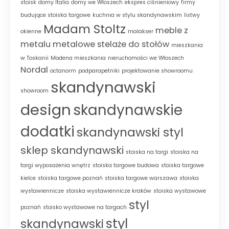
stoisk
domy Italia
domy we Włoszech
ekspres ciśnieniowy
firmy
budujące stoiska targowe
kuchnia w stylu skandynawskim
listwy
Madam Stoltz
meble z
okienne
malakser
metalu
metalowe stelaże do stołów
mieszkania
w Toskanii
Modena mieszkania
nieruchomości we Włoszech
Nordal
octanorm
podparapetniki
projektowanie showroomu
skandynawski
showroom
design
skandynawskie
dodatki
skandynawski styl
sklep skandynawski
stoiska na targi
stoiska na
targi wyposażenia wnętrz
stoiska targowe budowa
stoiska targowe
kielce
stoiska targowe poznań
stoiska targowe warszawa
stoiska
wystawiennicze
stoiska wystawiennicze kraków
stoiska wystawowe
styl
poznań
stoisko wystawowe na targach
styl
skandynawski