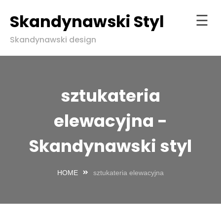
Skandynawski Styl
☰
Skip
Skandynawski design
to
Strona
content
główna
ndynawski
sztukateria
l w zgodzie
aturą
elewacyjna -
Skandynawski styl
HOME
sztukateria elewacyjna