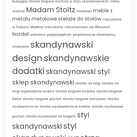
budujące stoiska targowe
kuchnia w stylu skandynawskim
listwy
Madam Stoltz
meble z
okienne
malakser
metalu
metalowe stelaże do stołów
mieszkania
w Toskanii
Modena mieszkania
nieruchomości we Włoszech
Nordal
octanorm
podparapetniki
projektowanie showroomu
skandynawski
showroom
design
skandynawskie
dodatki
skandynawski styl
sklep skandynawski
stoiska na targi
stoiska na
targi wyposażenia wnętrz
stoiska targowe budowa
stoiska targowe
kielce
stoiska targowe poznań
stoiska targowe warszawa
stoiska
wystawiennicze
stoiska wystawiennicze kraków
stoiska wystawowe
styl
poznań
stoisko wystawowe na targach
styl
skandynawski