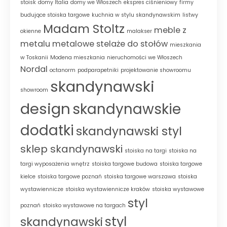
stoisk
domy Italia
domy we Włoszech
ekspres ciśnieniowy
firmy
budujące stoiska targowe
kuchnia w stylu skandynawskim
listwy
Madam Stoltz
meble z
okienne
malakser
metalu
metalowe stelaże do stołów
mieszkania
w Toskanii
Modena mieszkania
nieruchomości we Włoszech
Nordal
octanorm
podparapetniki
projektowanie showroomu
skandynawski
showroom
design
skandynawskie
dodatki
skandynawski styl
sklep skandynawski
stoiska na targi
stoiska na
targi wyposażenia wnętrz
stoiska targowe budowa
stoiska targowe
kielce
stoiska targowe poznań
stoiska targowe warszawa
stoiska
wystawiennicze
stoiska wystawiennicze kraków
stoiska wystawowe
styl
poznań
stoisko wystawowe na targach
styl
skandynawski