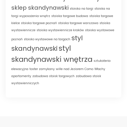
sklep skandynawski
stoiska na targi
stoiska na
targi wyposażenia wnętrz
stoiska targowe budowa
stoiska targowe
kielce
stoiska targowe poznań
stoiska targowe warszawa
stoiska
wystawiennicze
stoiska wystawiennicze kraków
stoiska wystawowe
styl
poznań
stoisko wystawowe na targach
styl
skandynawski
skandynawski wnętrza
sztukateria
elewacyjna
toster zamykany
wille nad Jeziorem Como
Włochy
apartamenty
zabudowa stoisk targowych
zabudowa stoisk
wystawienniczych