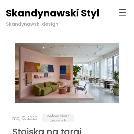
Skandynawski Styl
☰
Skip
Skandynawski design
to
Strona
content
główna
ndynawski
l w zgodzie
aturą
budowa stoisk
maj 15, 2026
targowych
Stoiska na targi