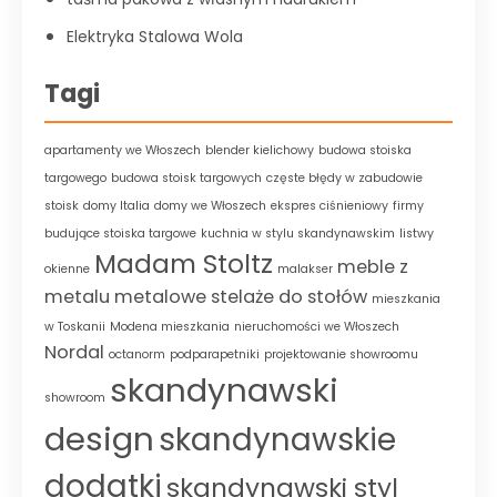
Elektryka Stalowa Wola
Tagi
apartamenty we Włoszech
blender kielichowy
budowa stoiska
targowego
budowa stoisk targowych
częste błędy w zabudowie
stoisk
domy Italia
domy we Włoszech
ekspres ciśnieniowy
firmy
budujące stoiska targowe
kuchnia w stylu skandynawskim
listwy
Madam Stoltz
meble z
okienne
malakser
metalu
metalowe stelaże do stołów
mieszkania
w Toskanii
Modena mieszkania
nieruchomości we Włoszech
Nordal
octanorm
podparapetniki
projektowanie showroomu
skandynawski
showroom
design
skandynawskie
dodatki
skandynawski styl