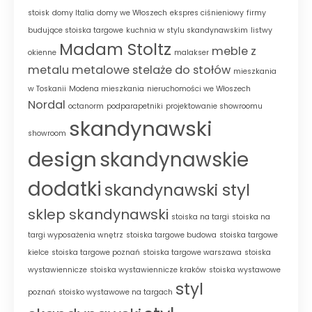
stoisk
domy Italia
domy we Włoszech
ekspres ciśnieniowy
firmy
budujące stoiska targowe
kuchnia w stylu skandynawskim
listwy
Madam Stoltz
meble z
okienne
malakser
metalu
metalowe stelaże do stołów
mieszkania
w Toskanii
Modena mieszkania
nieruchomości we Włoszech
Nordal
octanorm
podparapetniki
projektowanie showroomu
skandynawski
showroom
design
skandynawskie
dodatki
skandynawski styl
sklep skandynawski
stoiska na targi
stoiska na
targi wyposażenia wnętrz
stoiska targowe budowa
stoiska targowe
kielce
stoiska targowe poznań
stoiska targowe warszawa
stoiska
wystawiennicze
stoiska wystawiennicze kraków
stoiska wystawowe
styl
poznań
stoisko wystawowe na targach