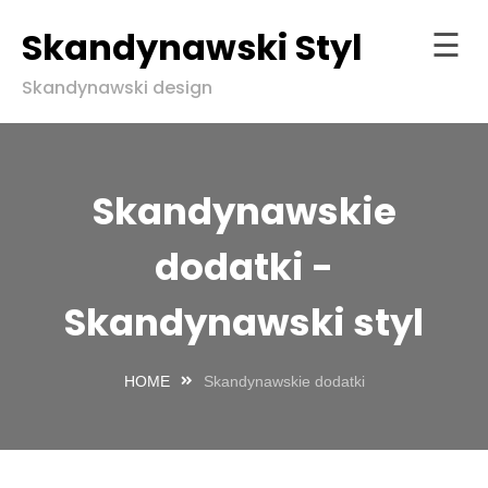
Skandynawski Styl
☰
Skip
Skandynawski design
to
Strona
content
główna
ndynawski
Skandynawskie
l w zgodzie
aturą
dodatki -
Skandynawski styl
HOME
Skandynawskie dodatki