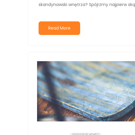
skandynawski wnętrza? Spójrzmy najpierw skąd 
Read More
aranżacje wnętrz