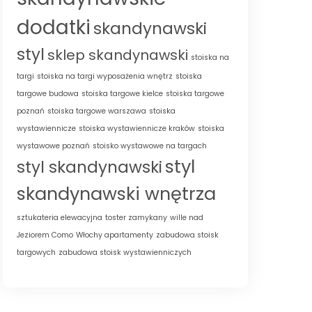
dodatki
skandynawski
styl
sklep skandynawski
stoiska na
targi
stoiska na targi wyposażenia wnętrz
stoiska
targowe budowa
stoiska targowe kielce
stoiska targowe
poznań
stoiska targowe warszawa
stoiska
wystawiennicze
stoiska wystawiennicze kraków
stoiska
wystawowe poznań
stoisko wystawowe na targach
styl
styl skandynawski
skandynawski wnętrza
sztukateria elewacyjna
toster zamykany
wille nad
Jeziorem Como
Włochy apartamenty
zabudowa stoisk
targowych
zabudowa stoisk wystawienniczych