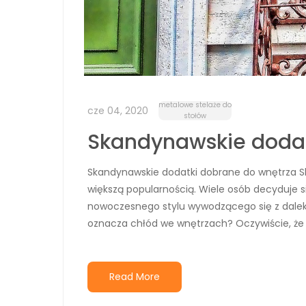
metalowe stelaże do
cze 04, 2020
stołów
Skandynawskie dodatk
Skandynawskie dodatki dobrane do wnętrza Ska
większą popularnością. Wiele osób decyduje
nowoczesnego stylu wywodzącego się z dalekie
oznacza chłód we wnętrzach? Oczywiście, że nie
Read More