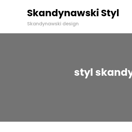
Skandynawski Styl
Skip
Skandynawski design
to
content
styl skand