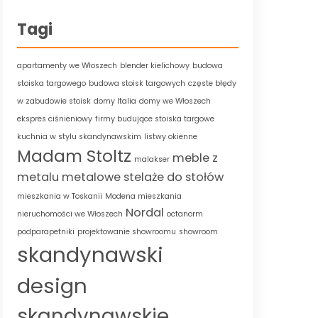
Tagi
apartamenty we Włoszech
blender kielichowy
budowa
stoiska targowego
budowa stoisk targowych
częste błędy
w zabudowie stoisk
domy Italia
domy we Włoszech
ekspres ciśnieniowy
firmy budujące stoiska targowe
kuchnia w stylu skandynawskim
listwy okienne
Madam Stoltz
meble z
malakser
metalu
metalowe stelaże do stołów
mieszkania w Toskanii
Modena mieszkania
Nordal
nieruchomości we Włoszech
octanorm
podparapetniki
projektowanie showroomu
showroom
skandynawski
design
skandynawskie