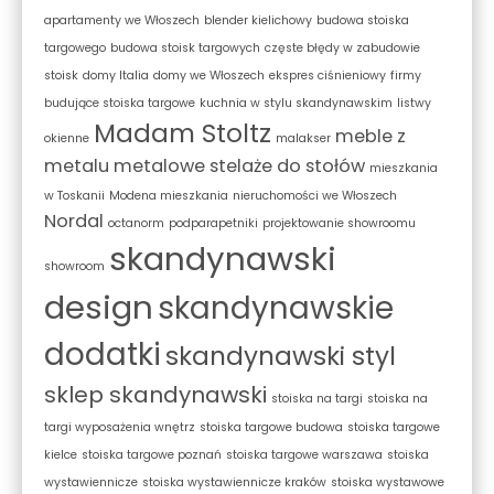
apartamenty we Włoszech
blender kielichowy
budowa stoiska
targowego
budowa stoisk targowych
częste błędy w zabudowie
stoisk
domy Italia
domy we Włoszech
ekspres ciśnieniowy
firmy
budujące stoiska targowe
kuchnia w stylu skandynawskim
listwy
Madam Stoltz
meble z
okienne
malakser
metalu
metalowe stelaże do stołów
mieszkania
w Toskanii
Modena mieszkania
nieruchomości we Włoszech
Nordal
octanorm
podparapetniki
projektowanie showroomu
skandynawski
showroom
design
skandynawskie
dodatki
skandynawski styl
sklep skandynawski
stoiska na targi
stoiska na
targi wyposażenia wnętrz
stoiska targowe budowa
stoiska targowe
kielce
stoiska targowe poznań
stoiska targowe warszawa
stoiska
wystawiennicze
stoiska wystawiennicze kraków
stoiska wystawowe