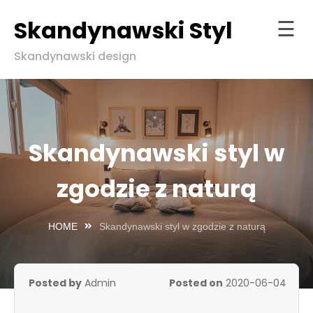
Skandynawski Styl
☰
Skip
Skandynawski design
to
Strona
content
główna
ndynawski
l w zgodzie
Skandynawski styl w
aturą
zgodzie z naturą
HOME
Skandynawski styl w zgodzie z naturą
Posted by
Admin
Posted on
2020-06-04