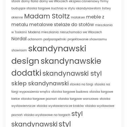
stoisk
domy Italia
domy we Włoszech
ekspres ciśnieniowy
firmy
budujące stoiska targowe
kuchnia w stylu skandynawskim
listwy
Madam Stoltz
meble z
okienne
malakser
metalu
metalowe stelaże do stołów
mieszkania
w Toskanii
Modena mieszkania
nieruchomości we Włoszech
Nordal
octanorm
podparapetniki
projektowanie showroomu
skandynawski
showroom
design
skandynawskie
dodatki
skandynawski styl
sklep skandynawski
stoiska na targi
stoiska na
targi wyposażenia wnętrz
stoiska targowe budowa
stoiska targowe
kielce
stoiska targowe poznań
stoiska targowe warszawa
stoiska
wystawiennicze
stoiska wystawiennicze kraków
stoiska wystawowe
styl
poznań
stoisko wystawowe na targach
styl
skandynawski