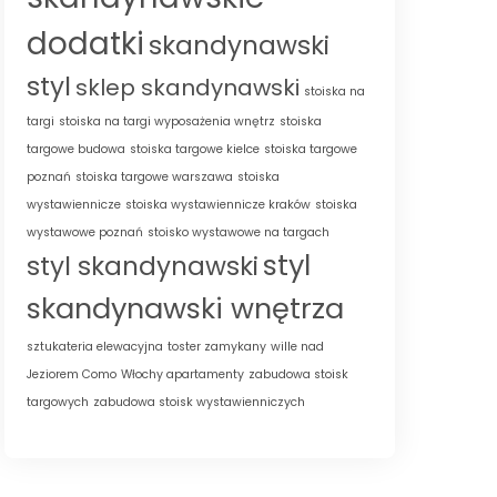
dodatki
skandynawski
styl
sklep skandynawski
stoiska na
targi
stoiska na targi wyposażenia wnętrz
stoiska
targowe budowa
stoiska targowe kielce
stoiska targowe
poznań
stoiska targowe warszawa
stoiska
wystawiennicze
stoiska wystawiennicze kraków
stoiska
wystawowe poznań
stoisko wystawowe na targach
styl
styl skandynawski
skandynawski wnętrza
sztukateria elewacyjna
toster zamykany
wille nad
Jeziorem Como
Włochy apartamenty
zabudowa stoisk
targowych
zabudowa stoisk wystawienniczych