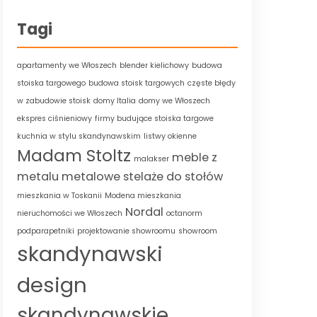
Tagi
apartamenty we Włoszech
blender kielichowy
budowa
stoiska targowego
budowa stoisk targowych
częste błędy
w zabudowie stoisk
domy Italia
domy we Włoszech
ekspres ciśnieniowy
firmy budujące stoiska targowe
kuchnia w stylu skandynawskim
listwy okienne
Madam Stoltz
meble z
malakser
metalu
metalowe stelaże do stołów
mieszkania w Toskanii
Modena mieszkania
Nordal
nieruchomości we Włoszech
octanorm
podparapetniki
projektowanie showroomu
showroom
skandynawski
design
skandynawskie