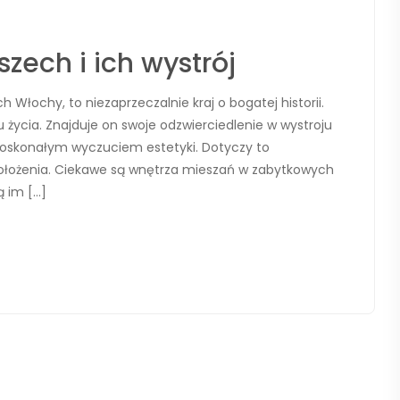
ech i ich wystrój
łochy, to niezaprzeczalnie kraj o bogatej historii.
 życia. Znajduje on swoje odzwierciedlenie w wystroju
oskonałym wyczuciem estetyki. Dotyczy to
ołożenia. Ciekawe są wnętrza mieszań w zabytkowych
ą im […]