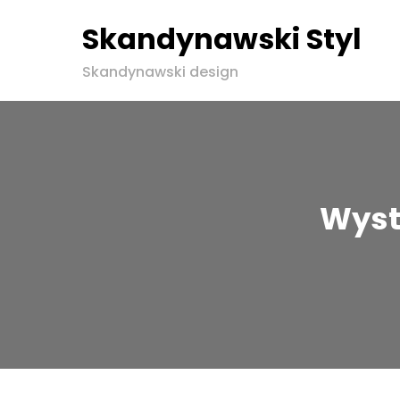
Skandynawski Styl
Skip
Skandynawski design
to
content
Wyst