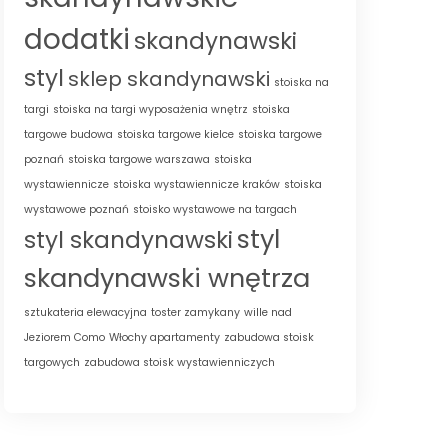
dodatki
skandynawski
styl
sklep skandynawski
stoiska na
targi
stoiska na targi wyposażenia wnętrz
stoiska
targowe budowa
stoiska targowe kielce
stoiska targowe
poznań
stoiska targowe warszawa
stoiska
wystawiennicze
stoiska wystawiennicze kraków
stoiska
wystawowe poznań
stoisko wystawowe na targach
styl
styl skandynawski
skandynawski wnętrza
sztukateria elewacyjna
toster zamykany
wille nad
Jeziorem Como
Włochy apartamenty
zabudowa stoisk
targowych
zabudowa stoisk wystawienniczych