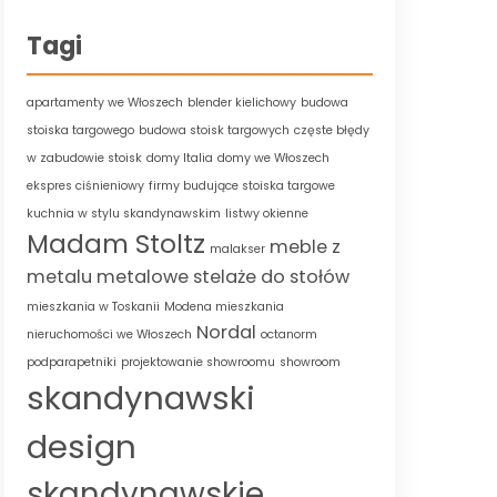
Tagi
apartamenty we Włoszech
blender kielichowy
budowa
stoiska targowego
budowa stoisk targowych
częste błędy
w zabudowie stoisk
domy Italia
domy we Włoszech
ekspres ciśnieniowy
firmy budujące stoiska targowe
kuchnia w stylu skandynawskim
listwy okienne
Madam Stoltz
meble z
malakser
metalu
metalowe stelaże do stołów
mieszkania w Toskanii
Modena mieszkania
Nordal
nieruchomości we Włoszech
octanorm
podparapetniki
projektowanie showroomu
showroom
skandynawski
design
skandynawskie