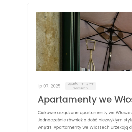
apartamenty we
lip 07, 2025
Włoszech
Apartamenty we Włosz
Ciekawie urządzone apartamenty we Włoszech W
Jednocześnie również o dość niezwykłym stylu
wnętrz. Apartamenty we Włoszech urzekają d