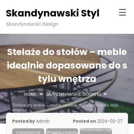
Skandynawski Styl
☰
Skip
Skandynawski design
to
Strona
content
główna
Stelaże do stołów – meble
ndynawski
l w zgodzie
idealnie dopasowane do s
aturą
tylu wnętrza
HOME
SKANDYNAWSKIE DODATKI
Stelaże do stołów – meble idealnie dopasowane do stylu
wnętrza
Posted by
Admin
Posted on
2024-03-27
#meble
#metalowe nogi
metalowe na
#meble z metalu