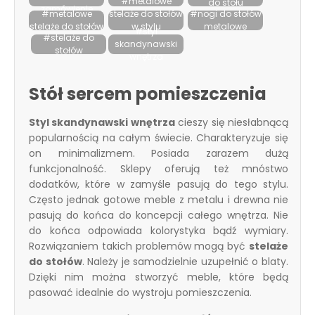
#metalowe
do stołu
zamówienie
#metalowe
stelaże do stołów
#nogi do stołów
stelaże do stołów
w stylu
metalowe
#styl
#stelaże do
skandynawskim
skandynawski
stołów
wnętrza
Stół sercem pomieszczenia
Styl skandynawski wnętrza
cieszy się niesłabnącą
popularnością na całym świecie. Charakteryzuje się
on minimalizmem. Posiada zarazem dużą
funkcjonalność. Sklepy oferują też mnóstwo
dodatków, które w zamyśle pasują do tego stylu.
Często jednak gotowe
meble z metalu
i drewna nie
pasują do końca do koncepcji całego wnętrza. Nie
do końca odpowiada kolorystyka bądź wymiary.
Rozwiązaniem takich problemów mogą być
stelaże
do stołów
. Należy je samodzielnie uzupełnić o blaty.
Dzięki nim można stworzyć meble, które będą
pasować idealnie do wystroju pomieszczenia.