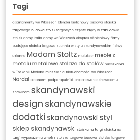
Tagi
apartamenty we Włoszech
blender kielichowy
budowa stoiska
targowego
budowa stoisk targowych
częste błędy w zabudowie
stoisk
domy Italia
domy we Włoszech
ekspres ciśnieniowy
firmy
budujące stoiska targowe
kuchnia w stylu skandynawskim
listwy
Madam Stoltz
meble z
okienne
malakser
metalu
metalowe stelaże do stołów
mieszkania
w Toskanii
Modena mieszkania
nieruchomości we Włoszech
Nordal
octanorm
podparapetniki
projektowanie showroomu
skandynawski
showroom
design
skandynawskie
dodatki
skandynawski styl
sklep skandynawski
stoiska na targi
stoiska na
targi wyposażenia wnętrz
stoiska targowe budowa
stoiska targowe