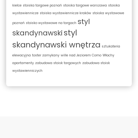
kielce
stoiska targowe poznań
stoiska targowe warszawa
stoiska
wystawiennicze
stoiska wystawiennicze kraków
stoiska wystawowe
styl
poznań
stoisko wystawowe na targach
styl
skandynawski
skandynawski wnętrza
sztukateria
elewacyjna
toster zamykany
wille nad Jeziorem Como
Włochy
apartamenty
zabudowa stoisk targowych
zabudowa stoisk
wystawienniczych