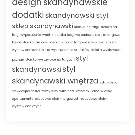
design
skandynawskie
dodatki
skandynawski styl
sklep skandynawski
stoiska na targi
stoiska na
targi wyposażenia wnętrz
stoiska targowe budowa
stoiska targowe
kielce
stoiska targowe poznań
stoiska targowe warszawa
stoiska
wystawiennicze
stoiska wystawiennicze kraków
stoiska wystawowe
styl
poznań
stoisko wystawowe na targach
styl
skandynawski
skandynawski wnętrza
sztukateria
elewacyjna
toster zamykany
wille nad Jeziorem Como
Włochy
apartamenty
zabudowa stoisk targowych
zabudowa stoisk
wystawienniczych