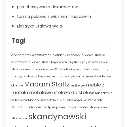
przechowywanie dokumentów
taśma pakowa z własnym nadrukiem
Elektryka Stalowa Wola
Tagi
apartamenty we Włoszech
blender kielichowy
budowa stoiska
targowego
budowa stoisk targowych
częste błędy w zabudowie
stoisk
domy Italia
domy we Włoszech
ekspres ciśnieniowy
firmy
budujące stoiska targowe
kuchnia w stylu skandynawskim
listwy
Madam Stoltz
meble z
okienne
malakser
metalu
metalowe stelaże do stołów
mieszkania
w Toskanii
Modena mieszkania
nieruchomości we Włoszech
Nordal
octanorm
podparapetniki
projektowanie showroomu
skandynawski
showroom