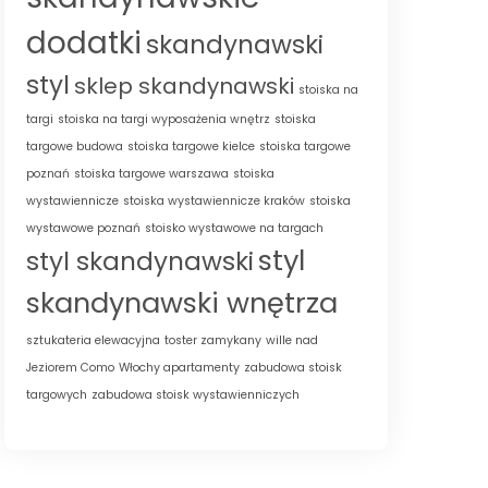
dodatki
skandynawski
styl
sklep skandynawski
stoiska na
targi
stoiska na targi wyposażenia wnętrz
stoiska
targowe budowa
stoiska targowe kielce
stoiska targowe
poznań
stoiska targowe warszawa
stoiska
wystawiennicze
stoiska wystawiennicze kraków
stoiska
wystawowe poznań
stoisko wystawowe na targach
styl
styl skandynawski
skandynawski wnętrza
sztukateria elewacyjna
toster zamykany
wille nad
Jeziorem Como
Włochy apartamenty
zabudowa stoisk
targowych
zabudowa stoisk wystawienniczych