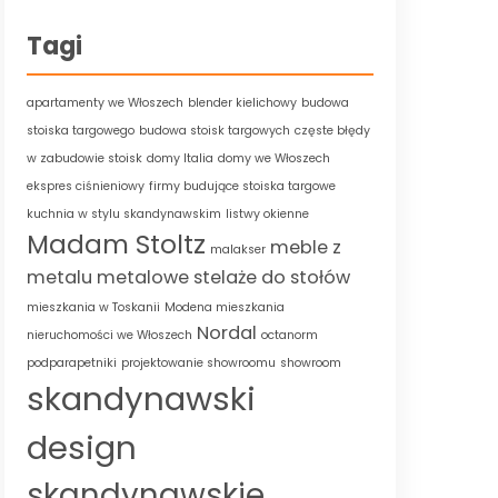
Tagi
apartamenty we Włoszech
blender kielichowy
budowa
stoiska targowego
budowa stoisk targowych
częste błędy
w zabudowie stoisk
domy Italia
domy we Włoszech
ekspres ciśnieniowy
firmy budujące stoiska targowe
kuchnia w stylu skandynawskim
listwy okienne
Madam Stoltz
meble z
malakser
metalu
metalowe stelaże do stołów
mieszkania w Toskanii
Modena mieszkania
Nordal
nieruchomości we Włoszech
octanorm
podparapetniki
projektowanie showroomu
showroom
skandynawski
design
skandynawskie