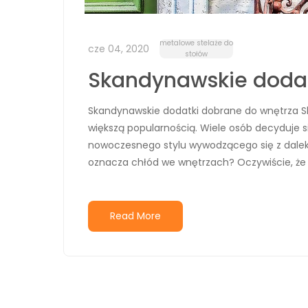
metalowe stelaże do
cze 04, 2020
stołów
Skandynawskie dodatk
Skandynawskie dodatki dobrane do wnętrza Ska
większą popularnością. Wiele osób decyduje
nowoczesnego stylu wywodzącego się z dalekie
oznacza chłód we wnętrzach? Oczywiście, że nie
Read More