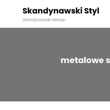
Skandynawski Styl
Skip
Skandynawski design
to
content
metalowe s