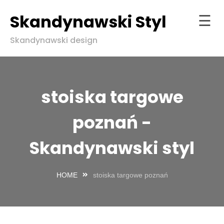
Skandynawski Styl
☰
Skip
Skandynawski design
to
Strona
content
główna
ndynawski
stoiska targowe
l w zgodzie
aturą
poznań -
Skandynawski styl
HOME
stoiska targowe poznań