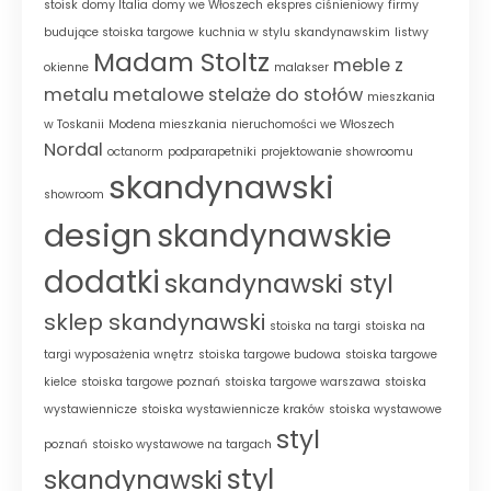
stoisk
domy Italia
domy we Włoszech
ekspres ciśnieniowy
firmy
budujące stoiska targowe
kuchnia w stylu skandynawskim
listwy
Madam Stoltz
meble z
okienne
malakser
metalu
metalowe stelaże do stołów
mieszkania
w Toskanii
Modena mieszkania
nieruchomości we Włoszech
Nordal
octanorm
podparapetniki
projektowanie showroomu
skandynawski
showroom
design
skandynawskie
dodatki
skandynawski styl
sklep skandynawski
stoiska na targi
stoiska na
targi wyposażenia wnętrz
stoiska targowe budowa
stoiska targowe
kielce
stoiska targowe poznań
stoiska targowe warszawa
stoiska
wystawiennicze
stoiska wystawiennicze kraków
stoiska wystawowe
styl
poznań
stoisko wystawowe na targach
styl
skandynawski