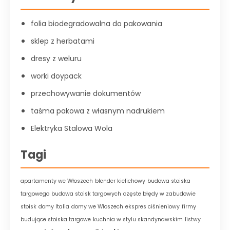
folia biodegradowalna do pakowania
sklep z herbatami
dresy z weluru
worki doypack
przechowywanie dokumentów
taśma pakowa z własnym nadrukiem
Elektryka Stalowa Wola
Tagi
apartamenty we Włoszech
blender kielichowy
budowa stoiska
targowego
budowa stoisk targowych
częste błędy w zabudowie
stoisk
domy Italia
domy we Włoszech
ekspres ciśnieniowy
firmy
budujące stoiska targowe
kuchnia w stylu skandynawskim
listwy