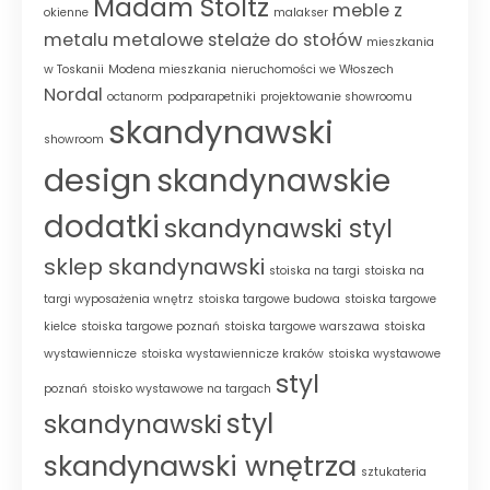
Madam Stoltz
meble z
okienne
malakser
metalu
metalowe stelaże do stołów
mieszkania
w Toskanii
Modena mieszkania
nieruchomości we Włoszech
Nordal
octanorm
podparapetniki
projektowanie showroomu
skandynawski
showroom
design
skandynawskie
dodatki
skandynawski styl
sklep skandynawski
stoiska na targi
stoiska na
targi wyposażenia wnętrz
stoiska targowe budowa
stoiska targowe
kielce
stoiska targowe poznań
stoiska targowe warszawa
stoiska
wystawiennicze
stoiska wystawiennicze kraków
stoiska wystawowe
styl
poznań
stoisko wystawowe na targach
styl
skandynawski
skandynawski wnętrza
sztukateria