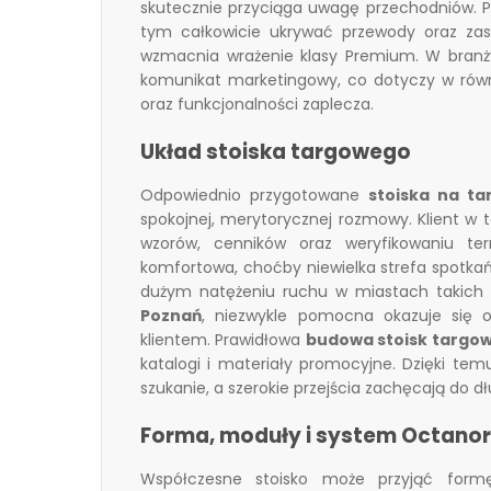
skutecznie przyciąga uwagę przechodniów. 
tym całkowicie ukrywać przewody oraz zas
wzmacnia wrażenie klasy Premium. W branży 
komunikat marketingowy, co dotyczy w równy
oraz funkcjonalności zaplecza.
Układ stoiska targowego
Odpowiednio przygotowane
stoiska na ta
spokojnej, merytorycznej rozmowy. Klient w
wzorów, cenników oraz weryfikowaniu ter
komfortowa, choćby niewielka strefa spotka
dużym natężeniu ruchu w miastach takich
Poznań
, niezwykle pomocna okazuje się 
klientem. Prawidłowa
budowa stoisk targo
katalogi i materiały promocyjne. Dzięki te
szukanie, a szerokie przejścia zachęcają do d
Forma, moduły i system Octano
Współczesne stoisko może przyjąć formę