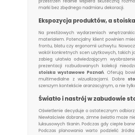
przestrzeń realnie wspiera skuteczną rozm
marki bez zbędnego nadmiaru dekoracji.
Ekspozycja produktów, a stoiska
Na prestiżowych wydarzeniach wnętrzarskic
materiałem. Potencjalny klient powinien mie
frontu, blatu czy ergonomii uchwytu. Nowo
wokół konkretnych scen użytkowych, takich jak
zabieg ułatwia odwiedzającym wyobrażen
prezentacji rozbudowanych kolekcji nieod
stoiska wystawowe Poznań
. Oferują bow
multimedialne z wizualizacjami. Dobre
st
szerszym kontekście aranżacyjnym, a nie tylk
Światło i nastrój w zabudowie st
Oświetlenie decyduje o ostatecznym odbiorze
Niewłaściwie dobrane, zimne światło może nie
luksusowych tkanin. Podczas gdy ciepłe barwy
Podczas planowania warto podzielić źródł