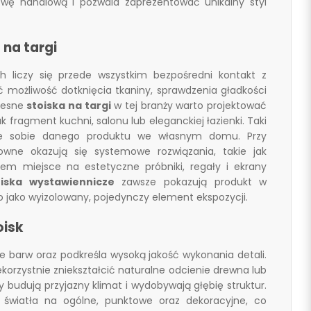
owę handlową i pozwala zaprezentować unikalny styl
 na targi
h liczy się przede wszystkim bezpośredni kontakt z
ć możliwość dotknięcia tkaniny, sprawdzenia gładkości
czesne
stoiska na targi
w tej branży warto projektować
 fragment kuchni, salonu lub eleganckiej łazienki. Taki
ie sobie danego produktu we własnym domu. Przy
zowne okazują się systemowe rozwiązania, takie jak
iem miejsce na estetyczne próbniki, regały i ekrany
oiska wystawiennicze
zawsze pokazują produkt w
o jako wyizolowany, pojedynczy element ekspozycji.
oisk
 barw oraz podkreśla wysoką jakość wykonania detali.
korzystnie zniekształcić naturalne odcienie drewna lub
 budują przyjazny klimat i wydobywają głębię struktur.
a światła na ogólne, punktowe oraz dekoracyjne, co