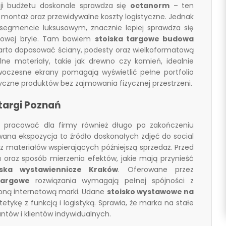
cji budżetu doskonale sprawdza się
octanorm
– ten
montaż oraz przewidywalne koszty logistyczne. Jednak
segmencie luksusowym, znacznie lepiej sprawdza się
powej bryle. Tam bowiem
stoiska targowe budowa
arto dopasować ściany, podesty oraz wielkoformatową
alne materiały, takie jak drewno czy kamień, idealnie
oczesne ekrany pomagają wyświetlić pełne portfolio
tyczne produktów bez zajmowania fizycznej przestrzeni.
 targi Poznań
pracować dla firmy również długo po zakończeniu
ana ekspozycja to źródło doskonałych zdjęć do social
materiałów wspierających późniejszą sprzedaż. Przed
u oraz sposób mierzenia efektów, jakie mają przynieść
iska wystawiennicze Kraków
. Oferowane przez
targowe
rozwiązania wymagają pełnej spójności z
oną internetową marki. Udane
stoisko wystawowe na
tetykę z funkcją i logistyką. Sprawia, że marka na stałe
ntów i klientów indywidualnych.