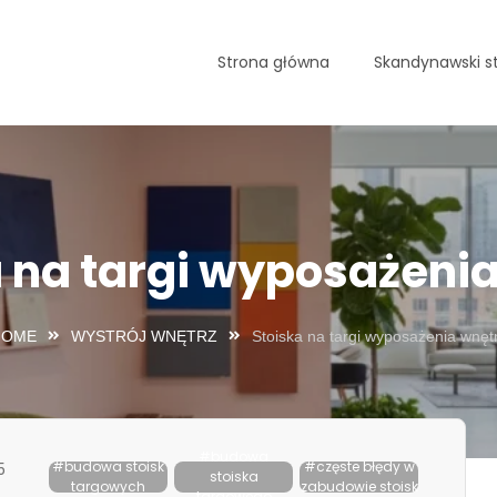
Strona główna
Skandynawski st
a na targi wyposażenia
HOME
WYSTRÓJ WNĘTRZ
Stoiska na targi wyposażenia wnęt
#budowa
#budowa stoisk
#częste błędy w
5
stoiska
targowych
zabudowie stoisk
targowego