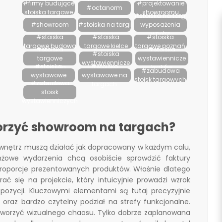
#firmy budujące
#projektowanie
#octanorm
stoiska targowe
showroomu
#stoiska na targi
#showroom
#stoiska na targi
wyposażenia
wnętrz
#stoiska
#stoiska
#stoiska
targowe budowa
targowe kielce
targowe poznań
#stoiska
#stoiska
#stoiska
targowe
wystawiennicze
wystawiennicze
#stoiska
#stoisko
warszawa
kraków
#zabudowa
wystawowe
wystawowe na
stoisk targowych
#zabudowa
poznań
targach
stoisk
wystawienniczych
tworzyć showroom na targach?
nętrz muszą działać jak dopracowany w każdym calu,
żowe wydarzenia chcą osobiście sprawdzić faktury
proporcje prezentowanych produktów. Właśnie dlatego
ać się na projekcie, który intuicyjnie prowadzi wzrok
ozycji. Kluczowymi elementami są tutaj precyzyjnie
oraz bardzo czytelny podział na strefy funkcjonalne.
 tworzyć wizualnego chaosu. Tylko dobrze zaplanowana