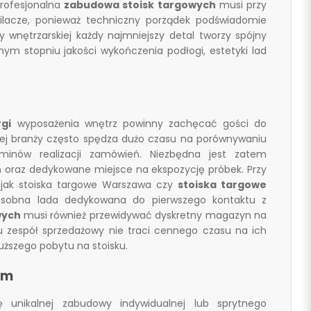
Profesjonalna
zabudowa stoisk targowych
musi przy
ilacze, ponieważ techniczny porządek podświadomie
wnętrzarskiej każdy najmniejszy detal tworzy spójny
m stopniu jakości wykończenia podłogi, estetyki lad
rgi
wyposażenia wnętrz powinny zachęcać gości do
 tej branży często spędza dużo czasu na porównywaniu
minów realizacji zamówień. Niezbędna jest zatem
ń oraz dedykowane miejsce na ekspozycję próbek. Przy
 jak
stoiska targowe Warszawa
czy
stoiska targowe
osobna lada dedykowana do pierwszego kontaktu z
wych
musi również przewidywać dyskretny magazyn na
mu zespół sprzedażowy nie traci cennego czasu na ich
łuższego pobytu na stoisku.
rm
 unikalnej zabudowy indywidualnej lub sprytnego