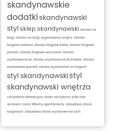
skandynawskie
dodatki
skandynawski
styl
sklep skandynawski
stoiska na
targi
stoiska na targi wyposażenia wnętrz
stoiska
targowe budowa
stoiska targowe kielce
stoiska targowe
poznań
stoiska targowe warszawa
stoiska
wystawiennicze
stoiska wystawiennicze kraków
stoiska
wystawowe poznań
stoisko wystawowe na targach
styl
styl skandynawski
skandynawski wnętrza
sztukateria elewacyjna
toster zamykany
wille nad
Jeziorem Como
Włochy apartamenty
zabudowa stoisk
targowych
zabudowa stoisk wystawienniczych