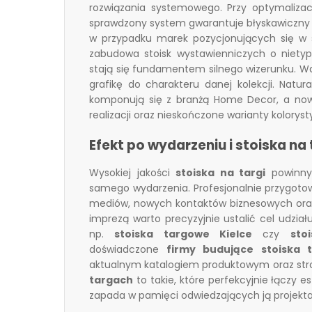
rozwiązania systemowego. Przy optymaliza
sprawdzony system gwarantuje błyskawiczny 
w przypadku marek pozycjonujących się w 
zabudowa stoisk wystawienniczych
o niety
stają się fundamentem silnego wizerunku. W
grafikę do charakteru danej kolekcji. Natur
komponują się z branżą Home Decor, a now
realizacji oraz nieskończone warianty kolorys
Efekt po wydarzeniu i stoiska na
Wysokiej jakości
stoiska na targi
powinny 
samego wydarzenia. Profesjonalnie przygotow
mediów, nowych kontaktów biznesowych oraz 
imprezą warto precyzyjnie ustalić cel udział
np.
stoiska targowe Kielce
czy
sto
doświadczone
firmy budujące stoiska 
aktualnym katalogiem produktowym oraz str
targach
to takie, które perfekcyjnie łączy es
zapada w pamięci odwiedzających ją projekta