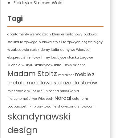
Elektryka Stalowa Wola
Tagi
apartamenty we Włoszech
blender kielichowy
budowa
stoiska targowego
budowa stoisk targowych
częste błędy
w zabudowie stoisk
domy Italia
domy we Włoszech
ekspres ciśnieniowy
firmy budujące stoiska targowe
kuchnia w stylu skandynawskim
listwy okienne
Madam Stoltz
meble z
malakser
metalu
metalowe stelaże do stołów
mieszkania w Toskanii
Modena mieszkania
Nordal
nieruchomości we Włoszech
octanorm
podparapetniki
projektowanie showroomu
showroom
skandynawski
design