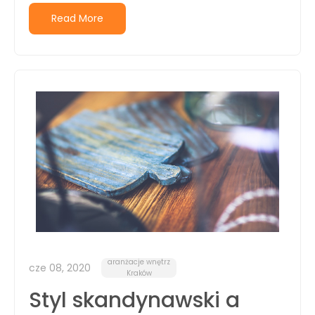
Read More
aranżacje wnętrz
cze 08, 2020
Kraków
Styl skandynawski a