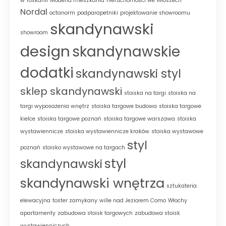
w Toskanii
Modena mieszkania
nieruchomości we Włoszech
Nordal
octanorm
podparapetniki
projektowanie showroomu
skandynawski
showroom
design
skandynawskie
dodatki
skandynawski styl
sklep skandynawski
stoiska na targi
stoiska na
targi wyposażenia wnętrz
stoiska targowe budowa
stoiska targowe
kielce
stoiska targowe poznań
stoiska targowe warszawa
stoiska
wystawiennicze
stoiska wystawiennicze kraków
stoiska wystawowe
styl
poznań
stoisko wystawowe na targach
styl
skandynawski
skandynawski wnętrza
sztukateria
elewacyjna
toster zamykany
wille nad Jeziorem Como
Włochy
apartamenty
zabudowa stoisk targowych
zabudowa stoisk
wystawienniczych