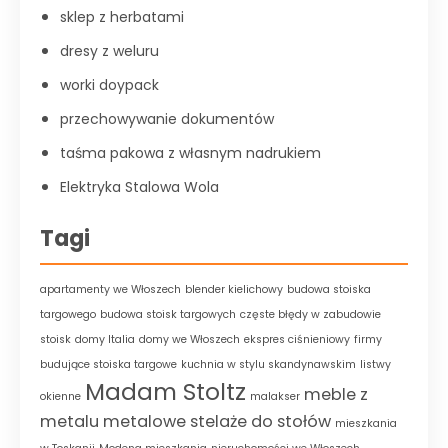
sklep z herbatami
dresy z weluru
worki doypack
przechowywanie dokumentów
taśma pakowa z własnym nadrukiem
Elektryka Stalowa Wola
Tagi
apartamenty we Włoszech
blender kielichowy
budowa stoiska
targowego
budowa stoisk targowych
częste błędy w zabudowie
stoisk
domy Italia
domy we Włoszech
ekspres ciśnieniowy
firmy
budujące stoiska targowe
kuchnia w stylu skandynawskim
listwy
Madam Stoltz
meble z
okienne
malakser
metalu
metalowe stelaże do stołów
mieszkania