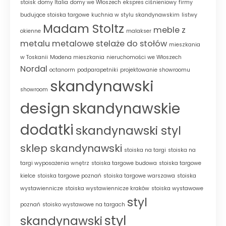
stoisk
domy Italia
domy we Włoszech
ekspres ciśnieniowy
firmy
budujące stoiska targowe
kuchnia w stylu skandynawskim
listwy
Madam Stoltz
meble z
okienne
malakser
metalu
metalowe stelaże do stołów
mieszkania
w Toskanii
Modena mieszkania
nieruchomości we Włoszech
Nordal
octanorm
podparapetniki
projektowanie showroomu
skandynawski
showroom
design
skandynawskie
dodatki
skandynawski styl
sklep skandynawski
stoiska na targi
stoiska na
targi wyposażenia wnętrz
stoiska targowe budowa
stoiska targowe
kielce
stoiska targowe poznań
stoiska targowe warszawa
stoiska
wystawiennicze
stoiska wystawiennicze kraków
stoiska wystawowe
styl
poznań
stoisko wystawowe na targach
styl
skandynawski