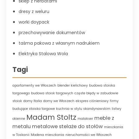
sklep z herbatami
dresy z weluru
worki doypack
przechowywanie dokumentów
taśma pakowa z własnym nadrukiem
Elektryka Stalowa Wola
Tagi
apartamenty we Włoszech
blender kielichowy
budowa stoiska
targowego
budowa stoisk targowych
częste błędy w zabudowie
stoisk
domy Italia
domy we Włoszech
ekspres ciśnieniowy
firmy
budujące stoiska targowe
kuchnia w stylu skandynawskim
listwy
Madam Stoltz
meble z
okienne
malakser
metalu
metalowe stelaże do stołów
mieszkania
w Toskanii
Modena mieszkania
nieruchomości we Włoszech