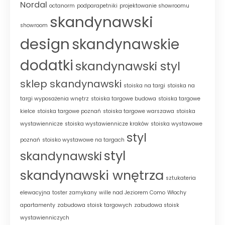
Nordal
octanorm
podparapetniki
projektowanie showroomu
skandynawski
showroom
design
skandynawskie
dodatki
skandynawski styl
sklep skandynawski
stoiska na targi
stoiska na
targi wyposażenia wnętrz
stoiska targowe budowa
stoiska targowe
kielce
stoiska targowe poznań
stoiska targowe warszawa
stoiska
wystawiennicze
stoiska wystawiennicze kraków
stoiska wystawowe
styl
poznań
stoisko wystawowe na targach
styl
skandynawski
skandynawski wnętrza
sztukateria
elewacyjna
toster zamykany
wille nad Jeziorem Como
Włochy
apartamenty
zabudowa stoisk targowych
zabudowa stoisk
wystawienniczych