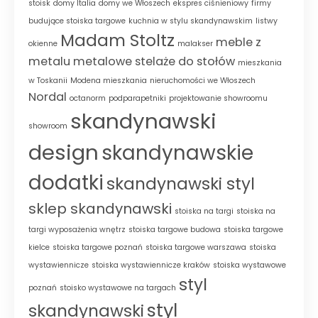
stoisk
domy Italia
domy we Włoszech
ekspres ciśnieniowy
firmy
budujące stoiska targowe
kuchnia w stylu skandynawskim
listwy
Madam Stoltz
meble z
okienne
malakser
metalu
metalowe stelaże do stołów
mieszkania
w Toskanii
Modena mieszkania
nieruchomości we Włoszech
Nordal
octanorm
podparapetniki
projektowanie showroomu
skandynawski
showroom
design
skandynawskie
dodatki
skandynawski styl
sklep skandynawski
stoiska na targi
stoiska na
targi wyposażenia wnętrz
stoiska targowe budowa
stoiska targowe
kielce
stoiska targowe poznań
stoiska targowe warszawa
stoiska
wystawiennicze
stoiska wystawiennicze kraków
stoiska wystawowe
styl
poznań
stoisko wystawowe na targach
styl
skandynawski