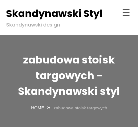
Skandynawski Styl
☰
Skip
Skandynawski design
to
Strona
content
główna
ndynawski
zabudowa stoisk
l w zgodzie
aturą
targowych -
Skandynawski styl
HOME
zabudowa stoisk targowych