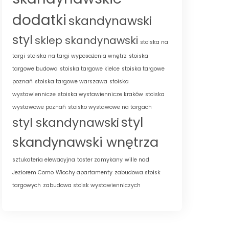
dodatki
skandynawski
styl
sklep skandynawski
stoiska na
targi
stoiska na targi wyposażenia wnętrz
stoiska
targowe budowa
stoiska targowe kielce
stoiska targowe
poznań
stoiska targowe warszawa
stoiska
wystawiennicze
stoiska wystawiennicze kraków
stoiska
wystawowe poznań
stoisko wystawowe na targach
styl
styl skandynawski
skandynawski wnętrza
sztukateria elewacyjna
toster zamykany
wille nad
Jeziorem Como
Włochy apartamenty
zabudowa stoisk
targowych
zabudowa stoisk wystawienniczych