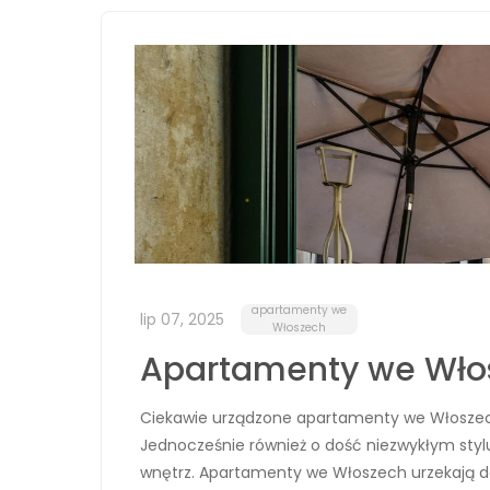
apartamenty we
lip 07, 2025
Włoszech
Apartamenty we Włosz
Ciekawie urządzone apartamenty we Włoszech W
Jednocześnie również o dość niezwykłym stylu
wnętrz. Apartamenty we Włoszech urzekają d