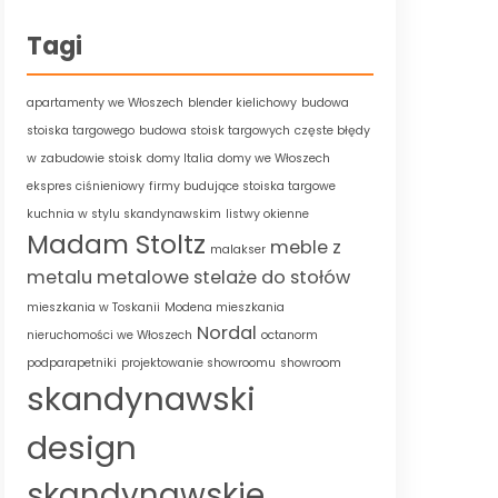
Tagi
apartamenty we Włoszech
blender kielichowy
budowa
stoiska targowego
budowa stoisk targowych
częste błędy
w zabudowie stoisk
domy Italia
domy we Włoszech
ekspres ciśnieniowy
firmy budujące stoiska targowe
kuchnia w stylu skandynawskim
listwy okienne
Madam Stoltz
meble z
malakser
metalu
metalowe stelaże do stołów
mieszkania w Toskanii
Modena mieszkania
Nordal
nieruchomości we Włoszech
octanorm
podparapetniki
projektowanie showroomu
showroom
skandynawski
design
skandynawskie