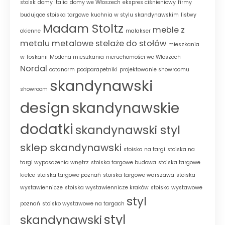
stoisk
domy Italia
domy we Włoszech
ekspres ciśnieniowy
firmy
budujące stoiska targowe
kuchnia w stylu skandynawskim
listwy
Madam Stoltz
meble z
okienne
malakser
metalu
metalowe stelaże do stołów
mieszkania
w Toskanii
Modena mieszkania
nieruchomości we Włoszech
Nordal
octanorm
podparapetniki
projektowanie showroomu
skandynawski
showroom
design
skandynawskie
dodatki
skandynawski styl
sklep skandynawski
stoiska na targi
stoiska na
targi wyposażenia wnętrz
stoiska targowe budowa
stoiska targowe
kielce
stoiska targowe poznań
stoiska targowe warszawa
stoiska
wystawiennicze
stoiska wystawiennicze kraków
stoiska wystawowe
styl
poznań
stoisko wystawowe na targach
styl
skandynawski