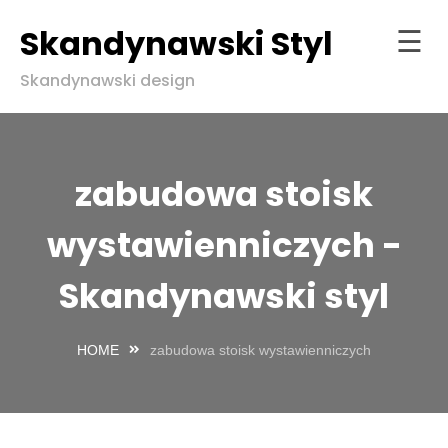
Skandynawski Styl
☰
Skip
Skandynawski design
to
Strona
content
główna
ndynawski
zabudowa stoisk
l w zgodzie
aturą
wystawienniczych -
Skandynawski styl
HOME
zabudowa stoisk wystawienniczych