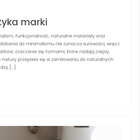
tyka marki
alizm, funkcjonalność, naturalne materiały oraz
podobania do minimalizmu nie oznacza surowości, wręcz
tków, otaczanie się formami, które nadają ciepły,
c natury przejawia się w zamiłowaniu do naturalnych
ędzy […]