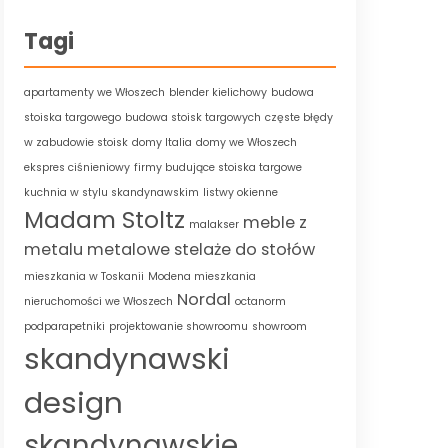
Tagi
apartamenty we Włoszech
blender kielichowy
budowa
stoiska targowego
budowa stoisk targowych
częste błędy
w zabudowie stoisk
domy Italia
domy we Włoszech
ekspres ciśnieniowy
firmy budujące stoiska targowe
kuchnia w stylu skandynawskim
listwy okienne
Madam Stoltz
meble z
malakser
metalu
metalowe stelaże do stołów
mieszkania w Toskanii
Modena mieszkania
Nordal
nieruchomości we Włoszech
octanorm
podparapetniki
projektowanie showroomu
showroom
skandynawski
design
skandynawskie