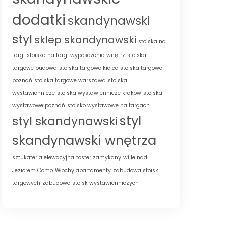
dodatki
skandynawski
styl
sklep skandynawski
stoiska na
targi
stoiska na targi wyposażenia wnętrz
stoiska
targowe budowa
stoiska targowe kielce
stoiska targowe
poznań
stoiska targowe warszawa
stoiska
wystawiennicze
stoiska wystawiennicze kraków
stoiska
wystawowe poznań
stoisko wystawowe na targach
styl
styl skandynawski
skandynawski wnętrza
sztukateria elewacyjna
toster zamykany
wille nad
Jeziorem Como
Włochy apartamenty
zabudowa stoisk
targowych
zabudowa stoisk wystawienniczych