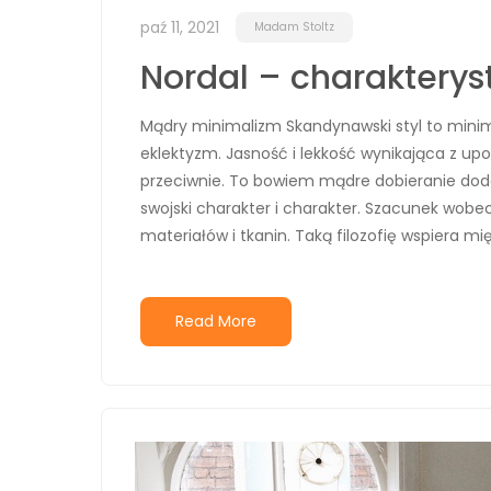
paź 11, 2021
Madam Stoltz
Nordal – charakterys
Mądry minimalizm Skandynawski styl to minim
eklektyzm. Jasność i lekkość wynikająca z u
przeciwnie. To bowiem mądre dobieranie doda
swojski charakter i charakter. Szacunek wobe
materiałów i tkanin. Taką filozofię wspiera mi
Read More