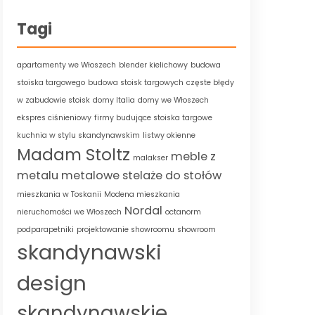
Tagi
apartamenty we Włoszech
blender kielichowy
budowa
stoiska targowego
budowa stoisk targowych
częste błędy
w zabudowie stoisk
domy Italia
domy we Włoszech
ekspres ciśnieniowy
firmy budujące stoiska targowe
kuchnia w stylu skandynawskim
listwy okienne
Madam Stoltz
meble z
malakser
metalu
metalowe stelaże do stołów
mieszkania w Toskanii
Modena mieszkania
Nordal
nieruchomości we Włoszech
octanorm
podparapetniki
projektowanie showroomu
showroom
skandynawski
design
skandynawskie