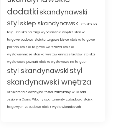
dodatki
skandynawski
styl
sklep skandynawski
stoiska na
targi
stoiska na targi wyposażenia wnętrz
stoiska
targowe budowa
stoiska targowe kielce
stoiska targowe
poznań
stoiska targowe warszawa
stoiska
wystawiennicze
stoiska wystawiennicze kraków
stoiska
wystawowe poznań
stoisko wystawowe na targach
styl
styl skandynawski
skandynawski wnętrza
sztukateria elewacyjna
toster zamykany
wille nad
Jeziorem Como
Włochy apartamenty
zabudowa stoisk
targowych
zabudowa stoisk wystawienniczych